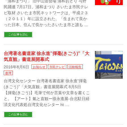
「浦和まつり」 旧中山道会場 浦和おどり 与野
民踊連 7月17日、浦和まつり さいたま市民テレ
ビ取材 さいたま市民ネットワークは、平成２３
（２０１１）年に設立された、「生まれて良か
った日本、住んで良かったさいたま市と誰も …
この記事を読む
台湾著名書道家 徐永進”揮毫(きごう)”「大
気直観」書道展開幕式
2016年8月6日
お知らせ
市民テレビ
活動報告
臺灣
台湾文化センター 台湾著名書道家 徐永進”揮毫
(きごう)”「大気直観」書道展開幕式 8月5日
【揮毫(きごう)】毛筆で何か言葉や文章を書くこ
と。 【アート】氣と直観ー徐永進展-台北駐日経
済文化代表処台湾文化センター ht …
この記事を読む