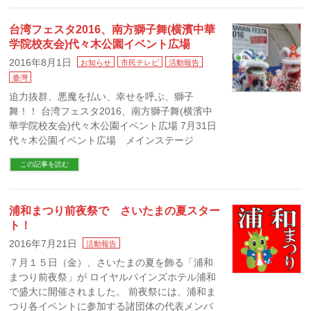
台湾フェスタ2016、南方獅子舞(横濱中華
学院校友会)代々木公園イベント広場
2016年8月1日
お知らせ
市民テレビ
活動報告
臺灣
迫力抜群、悪魔を払い、幸せを呼ぶ、獅子
舞！！ 台湾フェスタ2016、南方獅子舞(横濱中
華学院校友会)代々木公園イベント広場 7月31日
代々木公園イベント広場 メインステージ
この記事を読む
浦和まつり前夜祭で さいたまの夏スター
ト！
2016年7月21日
活動報告
７月１５日（金）、さいたまの夏を飾る「浦和
まつり前夜祭」が ロイヤルパインズホテル浦和
で盛大に開催されました。 前夜祭には、浦和ま
つり各イベントに参加する諸団体の代表メンバ