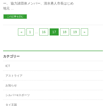
ー、 協力諸団体メンバー、清水勇人市長はじめ
地元 …
この記事を読む
«
1
…
16
17
18
19
»
カテゴリー
ICT
アストライア
お知らせ
シルバーeスポーツ
タイ王国