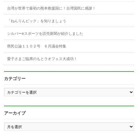
台湾が世界で最初の熊本救援国に！台湾国民に感謝！
「ねんりんピック」を知りましょう
シルバーeスポーツを読売新聞が紹介しました
県民公論１１０２号 ６月議会特集
愛子さまご臨席のもとラオフェス大成功！
カテゴリー
カ
テ
ゴ
リ
ー
アーカイブ
ア
ー
カ