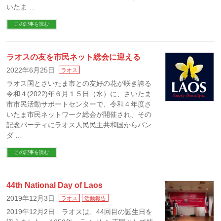
いたま …
この記事を読む
ラオスの友を市民ネット総会に迎える
2022年6月25日
ラオス
ラオス国とさいたま市との友好の花が咲き誇る
令和４(2022)年６月１５日（水）に、さいたま
市市民活動サポートセンターで、令和４年度さ
いたま市民ネットワーク総会が開催され、その
記念パーティにラオス人民民主共和国からバン
ダ …
この記事を読む
44th National Day of Laos
2019年12月3日
ラオス
活動報告
2019年12月2日 ラオスは、44回目の誕生日を