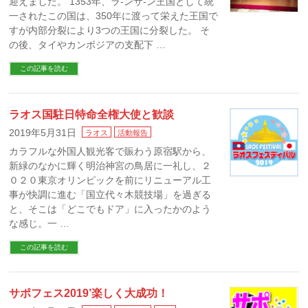
迎えました。 1353年、ラ-ンサ-ン王国として統
一されたこの国は、350年に渡って栄えた王国で
すが内部分裂により3つの王国に分裂した。 そ
の後、タイやカンボジアの支配下 …
この記事を読む
ラオス国駐日特命全権大使と歓談
2019年5月31日
ラオス
活動報告
カラフルな外国人観光客で賑わう原宿駅から、
新緑のなかに輝く明治神宮の鳥居に一礼し、２
０２０東京オリンピックを前にリニューアル工
事が快調に進む「国立代々木競技場」を過ぎる
と、そこは「どこでもドア」に入ったかのよう
な感じ。一 …
この記事を読む
サポフェス2019’楽しく大成功！