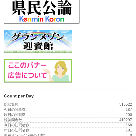
Count per Day
総閲覧数:
515522
今日の閲覧数:
187
昨日の閲覧数:
200
総訪問者数:
410297
今日の訪問者数:
168
昨日の訪問者数:
181
現在オンライン中の人数:
0