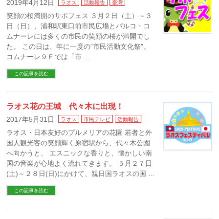
2019年4月12日
ラオス
活動報告
臺灣
笑顔の桜満開のサポフェス ３月２日（土）～３
日（日）、浦和駅東口前市民広場とパルコ・コ
ムナーレには多くの市民の笑顔の桜が満開でし
た。 この日は、年に一度の”市民活動文化祭”。
コムナーレ９Ｆでは「市 …
この記事を読む
ラオス花の王城 代々木に出現！
2017年5月31日
ラオス
市民テレビ
活動報告
ラオス・日本友好のプルメリアの花園 若者と外
国人観光客の笑顔輝く原宿駅から、代々木公園
へ向かうと、 エスニックな香りと、懐かしい南
国の音楽が心地よく流れてきます。 ５月２７日
(土)～２８日(日)にかけて、親日国ラオスの国 …
この記事を読む