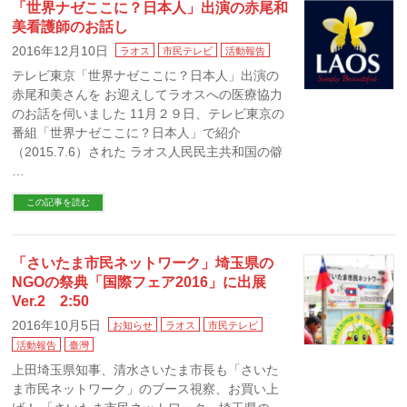
「世界ナゼここに？日本人」出演の赤尾和
美看護師のお話し
2016年12月10日
ラオス
市民テレビ
活動報告
テレビ東京「世界ナゼここに？日本人」出演の
赤尾和美さんを お迎えしてラオスへの医療協力
のお話を伺いました 11月２９日、テレビ東京の
番組「世界ナゼここに？日本人」で紹介
（2015.7.6）された ラオス人民民主共和国の僻
…
この記事を読む
「さいたま市民ネットワーク」埼玉県の
NGOの祭典「国際フェア2016」に出展
Ver.2 2:50
2016年10月5日
お知らせ
ラオス
市民テレビ
活動報告
臺灣
上田埼玉県知事、清水さいたま市長も「さいた
ま市民ネットワーク」のブース視察、お買い上