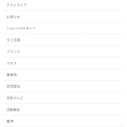
で
開
アストライア
き
ま
す)
お知らせ
シルバーeスポーツ
タイ王国
フランス
ラオス
事務局
宮澤賢治
市民テレビ
活動報告
臺灣