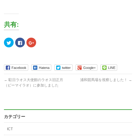
共有:
ク
Facebook
ク
リ
で
リ
ッ
共
ッ
ク
有
ク
し
す
し
て
る
て
Twitter
に
Google+
で
は
で
Facebook
Hatena
twitter
Google+
LINE
共
ク
共
有
リ
有
(新
ッ
(新
←
駐日ラオス大使館のラオス旧正月
浦和競馬場を視察しました！
→
し
ク
し
い
し
い
（ピーマイラオ）に参加しました
ウ
て
ウ
ィ
く
ィ
ン
だ
ン
ド
さ
ド
ウ
い
ウ
で
(新
で
開
し
開
き
い
き
カテゴリー
ま
ウ
ま
す)
ィ
す)
ン
ド
ICT
ウ