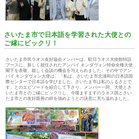
さいたま市で日本語を学習された大使との
ご縁にビックリ！
さいたま市民ラオス友好協会メンバーは、駐日ラオス大使館特設
ブースに、新しく就任されたアンパイ キンダヴォン特命全権大使
閣下を表敬、親しく会談の機会を与えられました。その中でアン
パイ キンダヴォン大使は、「私は、さいたま市北浦和の日本語国
際センターで日本語を学びました。さいたま市は私のふるさとで
す」とのエピソードを紹介して下さり、メンバー一同、大使とさ
いたま市とのご縁にビックリし、今後ますますのラオス国とさい
たま市との友好親善の絆を強めようとの決意に充ち溢れました。