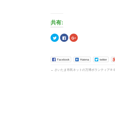
共有:
ク
Facebook
ク
リ
で
リ
ッ
共
ッ
ク
有
ク
し
す
し
て
る
て
Twitter
に
Google+
で
は
で
Facebook
Hatena
twitter
共
ク
共
有
リ
有
(新
ッ
(新
←
さいたま市民ネットの万博ボランティアＲ
し
ク
し
い
し
い
ウ
て
ウ
ィ
く
ィ
ン
だ
ン
ド
さ
ド
ウ
い
ウ
で
(新
で
開
し
開
き
い
き
ま
ウ
ま
す)
ィ
す)
ン
ド
ウ