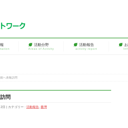
情報
活動分野
活動報告
rmation
Areas of Activity
activity report
In
使館へ表敬訪問
敬訪問
月2日
カテゴリー :
活動報告
,
臺灣