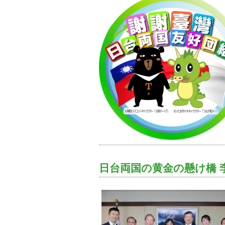
日台両国の黄金の懸け橋 