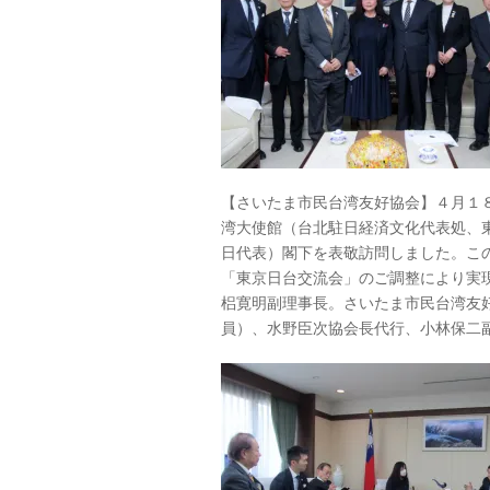
【さいたま市民台湾友好協会】４月１
湾大使館（台北駐日経済文化代表処、
日代表）閣下を表敬訪問しました。こ
「東京日台交流会」のご調整により実
梠寛明副理事長。さいたま市民台湾友
員）、水野臣次協会長代行、小林保二