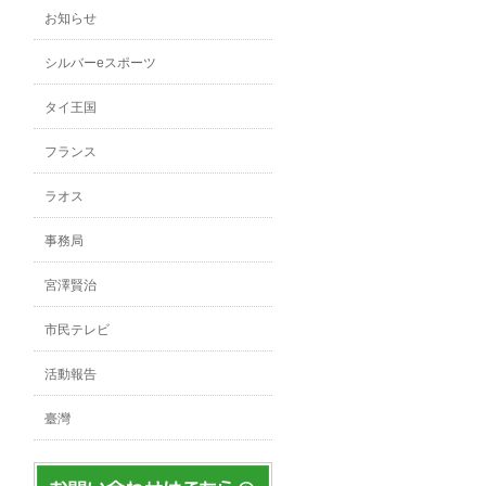
お知らせ
シルバーeスポーツ
タイ王国
フランス
ラオス
事務局
宮澤賢治
市民テレビ
活動報告
臺灣