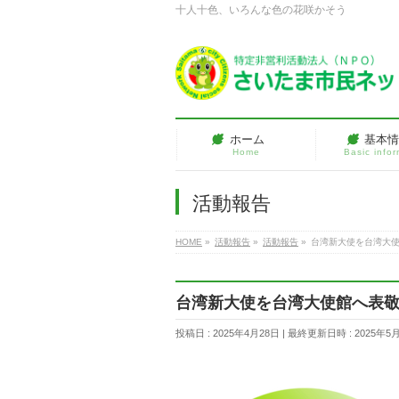
十人十色、いろんな色の花咲かそう
ホーム
基本
Home
Basic info
活動報告
HOME
»
活動報告
»
活動報告
»
台湾新大使を台湾大
台湾新大使を台湾大使館へ表
投稿日 : 2025年4月28日
最終更新日時 : 2025年5