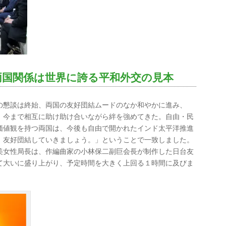
両国関係は世界に誇る平和外交の見本
の懇談は終始、両国の友好団結ムードのなか和やかに進み、
、今まで相互に助け助け合いながら絆を強めてきた。自由・民
価値観を持つ両国は、今後も自由で開かれたインド太平洋推進
、友好団結していきましょう。」ということで一致しました。
美女性局長は、作編曲家の小林保二副巨会長が制作した日台友
て大いに盛り上がり、予定時間を大きく上回る１時間に及びま