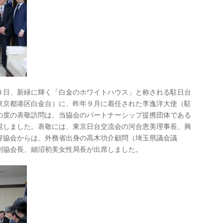
８日、新緑に輝く「白金のホワイトハウス」と称される駐日台
東京都港区白金台）に、昨年９月に着任された李逸洋大使（駐
の度の表敬訪問は、当協会のパートナーシップ提携団体である
現しました。表敬には、東京日台交流会の河合恵美理事長、興
好協会からは、外務省出身の高木功介顧問（埼玉県議会議
副協会長、細沼初美女性局長が出席しました。