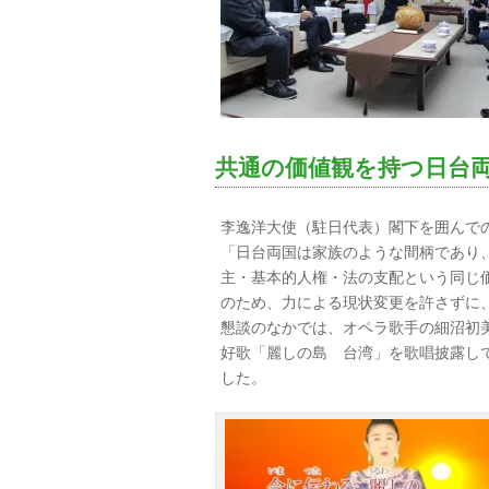
共通の価値観を持つ日台
李逸洋大使（駐日代表）閣下を囲んで
「日台両国は家族のような間柄であり
主・基本的人権・法の支配という同じ
のため、力による現状変更を許さずに
懇談のなかでは、オペラ歌手の細沼初
好歌「麗しの島 台湾」を歌唱披露し
した。