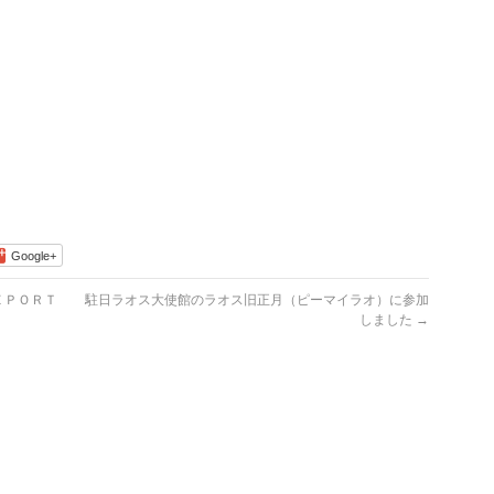
Google+
ＥＰＯＲＴ
駐日ラオス大使館のラオス旧正月（ピーマイラオ）に参加
しました
→