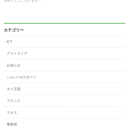
い
し
い
おめでとうございます！
ウ
て
ウ
ィ
く
ィ
ン
だ
ン
ド
さ
ド
ウ
い
ウ
で
(新
で
開
し
開
き
い
き
カテゴリー
ま
ウ
ま
す)
ィ
す)
ン
ド
ICT
ウ
で
開
アストライア
き
ま
す)
お知らせ
シルバーeスポーツ
タイ王国
フランス
ラオス
事務局