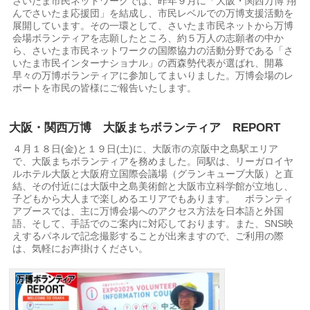
さいたま市民ネットワークでは、昨年９月に「大阪・関西万博 翔
んでさいたま応援団」を結成し、市民レベルでの万博支援活動を
展開しています。その一環として、さいたま市民ネットから万博
会場ボランティアを志願したところ、約５万人の志願者の中か
ら、さいたま市民ネットワークの国際協力の活動分野である「さ
いたま市民インターナショナル」の西森勢代表が選ばれ、開幕
早々の万博ボランティアに参加してまいりました。万博会場のレ
ポートを市民の皆様にご報告いたします。
大阪・関西万博 大阪まちボランティア REPORT
４月１８日(金)と１９日(土)に、大阪市の京阪中之島駅エリア
で、大阪まちボランティアを務めました。同駅は、リーガロイヤ
ルホテル大阪と大阪府立国際会議場（グランキューブ大阪）と直
結、その付近には大阪中之島美術館と大阪市立科学館が立地し、
子どもから大人まで楽しめるエリアでもあります。 ボランティ
アブースでは、主に万博会場へのアクセス方法を日本語と外国
語、そして、手話でのご案内に対応しております。また、SNS映
えするパネルで記念撮影することが出来ますので、ご利用の際
は、気軽にお声掛けください。