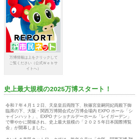
万博情報は上をクリックして
ご覧ください（公式Ｗｅｂサ
イトへ）
史上最大規模の2025万博スタート！
令和７年４月１２日、天皇皇后両陛下、秋篠宮皇嗣同妃両殿下御
臨席の下、大阪・関西万博開会式が万博会場内 EXPO ホール「シ
ャインハット」、EXPO ナショナルデーホール「レイガーデン」
で華やかに開催され、史上最大規模の「２０２５年日本国際博覧
会」が開幕しました。