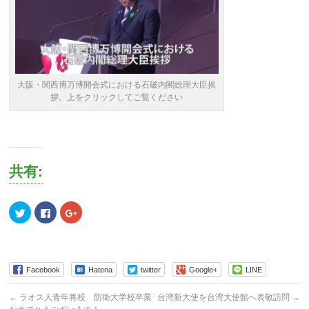
大阪・関西博万博開会式における石破内閣総理大臣挨
拶。上をクリックしてご覧ください
共有:
ク
Facebook
ク
リ
で
リ
ッ
共
ッ
ク
有
ク
し
す
し
て
る
て
Twitter
に
Google+
で
は
で
Facebook
Hatena
twitter
Google+
LINE
共
ク
共
有
リ
有
(新
ッ
(新
←
ラオス人青年将校 防衛大学校卒業
台湾新大使を台湾大使館へ表敬訪問
→
し
ク
し