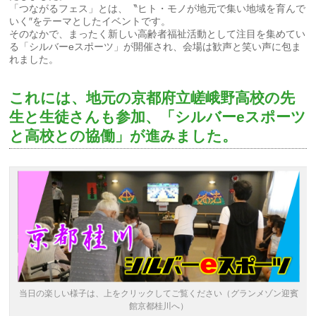
「つながるフェス」とは、〝ヒト・モノが地元で集い地域を育んで
いく″をテーマとしたイベントです。
そのなかで、まったく新しい高齢者福祉活動として注目を集めてい
る「シルバーeスポーツ」が開催され、会場は歓声と笑い声に包ま
れました。
これには、地元の京都府立嵯峨野高校の先
生と生徒さんも参加、「シルバーeスポーツ
と高校との協働」が進みました。
当日の楽しい様子は、上をクリックしてご覧ください（グランメゾン迎賓
館京都桂川へ）