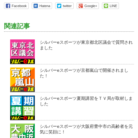
有
リ
有
Facebook
Hatena
twitter
Google+
LINE
(新
ッ
(新
し
ク
し
い
し
い
ウ
て
ウ
ィ
く
ィ
関連記事
ン
だ
ン
ド
さ
ド
ウ
い
ウ
で
(新
で
開
し
開
シルバーeスポーツが東京都北区議会で質問され
き
い
き
ま
ウ
ま
ました
す)
ィ
す)
ン
ド
ウ
で
開
シルバーeスポーツが京都嵐山で開催されまし
き
た！
ま
す)
シルバーeスポーツ夏期講習をＴＶ局が取材しま
した
シルバーeスポーツが大阪府豊中市の高齢者を元
気に笑顔に！