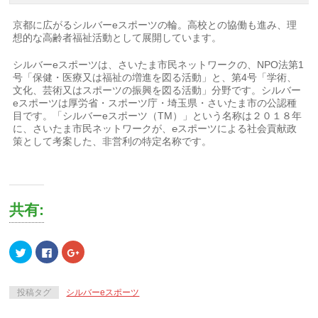
京都に広がるシルバーeスポーツの輪。高校との協働も進み、理
想的な高齢者福祉活動として展開しています。
シルバーeスポーツは、さいたま市民ネットワークの、NPO法第1
号「保健・医療又は福祉の増進を図る活動」と、第4号「学術、
文化、芸術又はスポーツの振興を図る活動」分野です。シルバー
eスポーツは厚労省・スポーツ庁・埼玉県・さいたま市の公認種
目です。「シルバーeスポーツ（TM）」という名称は２０１８年
に、さいたま市民ネットワークが、℮スポーツによる社会貢献政
策として考案した、非営利の特定名称です。
共有:
ク
Facebook
ク
リ
で
リ
ッ
共
ッ
ク
有
ク
し
す
し
て
る
て
投稿タグ
シルバーeスポーツ
Twitter
に
Google+
で
は
で
共
ク
共