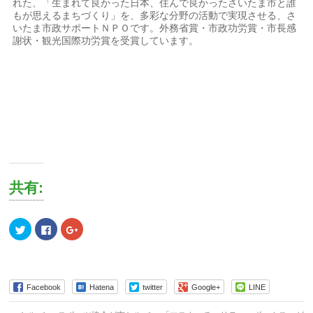
れた、「生まれて良かった日本、住んで良かったさいたま市と誰
もが思えるまちづくり」を、多彩な分野の活動で実現させる、さ
いたま市政サポートＮＰＯです。外務省賞・市政功労賞・市長感
謝状・観光国際功労賞を受賞しています。
共有:
ク
Facebook
ク
リ
で
リ
ッ
共
ッ
ク
有
ク
し
す
し
て
る
て
Twitter
に
Google+
で
は
で
Facebook
Hatena
twitter
Google+
LINE
共
ク
共
有
リ
有
(新
ッ
(新