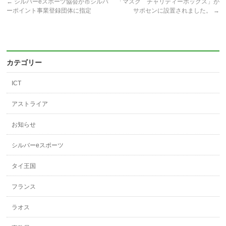
←
シルバーeスポーツ協会が市シルバ
「マスク チャリティーボックス」が
し
ク
し
い
し
い
ーポイント事業登録団体に指定
サポセンに設置されました。
→
ウ
て
ウ
ィ
く
ィ
ン
だ
ン
ド
さ
ド
ウ
い
ウ
で
(新
で
開
し
開
き
い
き
カテゴリー
ま
ウ
ま
す)
ィ
す)
ン
ド
ICT
ウ
で
開
アストライア
き
ま
す)
お知らせ
シルバーeスポーツ
タイ王国
フランス
ラオス