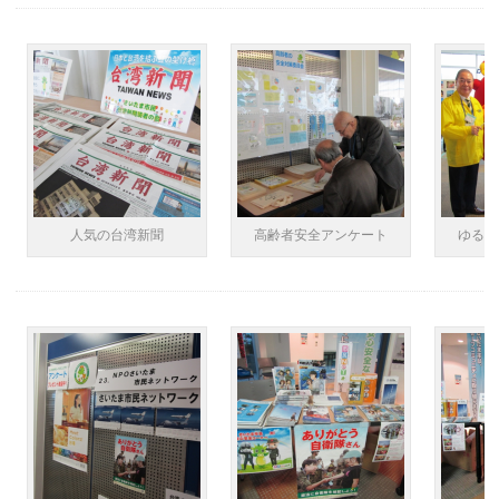
人気の台湾新聞
高齢者安全アンケート
ゆるキ