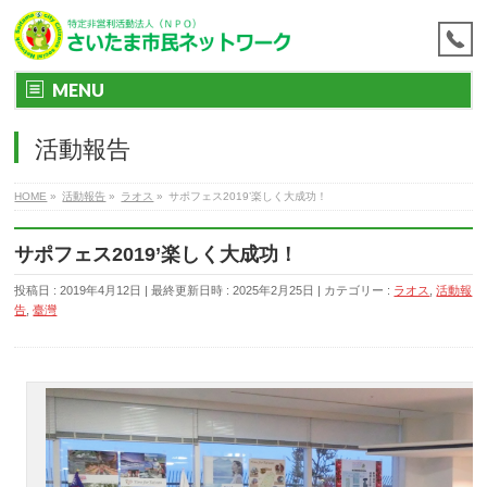
MENU
活動報告
HOME
»
活動報告
»
ラオス
»
サポフェス2019’楽しく大成功！
サポフェス2019’楽しく大成功！
投稿日 : 2019年4月12日
最終更新日時 : 2025年2月25日
カテゴリー :
ラオス
,
活動報
告
,
臺灣