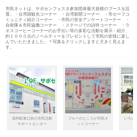
市民ネットは、サポセンフェスタ参加団体最大規模のブースを設
置。・台湾国観光コーナー ・台湾新聞コーナー ・市セーフコ
ミュニティ紹介コーナー ・市民の安全アンケートコーナー ・
自衛隊＆市民協働コーナー ・ステージでの詩吟コーナー ・ラ
オスコーヒーコーナーのお手伝い等の多彩な活動を展示・紹介、
約１０００点のノベルティーをプレゼントして市民の皆様に楽し
んでいただきました。＊写真をクリックしますと大きく見えま
す。
浦和駅東口前の市民活動
ブルーのところが市民ネ
いろい
サポートセンター
ットコーナー
フ