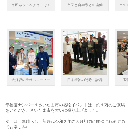
市民ネットへようこそ！
市民と自衛隊との協働
市のセ
大好評のラオスコーヒー
日本精神の詩吟・詩舞
玉龍
幸福度ナンバー１さいたま市の名物イベントは、約１万のご来場
をいただき、さいたま市を大いに盛り上げました。
次回は、素晴らしい新時代令和２年の３月初旬に開催されますの
でお楽しみに！