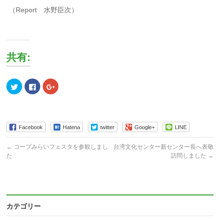
（Report 水野臣次）
共有:
ク
Facebook
ク
リ
で
リ
ッ
共
ッ
ク
有
ク
し
す
し
て
る
て
Twitter
に
Google+
で
は
で
Facebook
Hatena
twitter
Google+
LINE
共
ク
共
有
リ
有
(新
ッ
(新
←
コープみらいフェスタを参観しまし
台湾文化センター新センター長へ表敬
し
ク
し
い
し
い
た
訪問しました
→
ウ
て
ウ
ィ
く
ィ
ン
だ
ン
ド
さ
ド
ウ
い
ウ
で
(新
で
開
し
開
き
い
き
カテゴリー
ま
ウ
ま
す)
ィ
す)