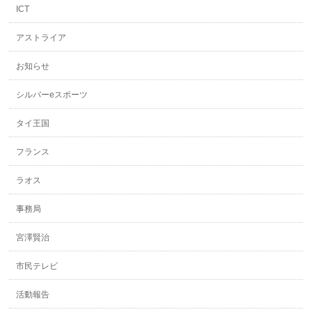
ン
ド
ICT
ウ
で
開
アストライア
き
ま
す)
お知らせ
シルバーeスポーツ
タイ王国
フランス
ラオス
事務局
宮澤賢治
市民テレビ
活動報告