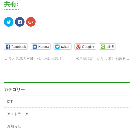
共有:
ク
Facebook
ク
リ
で
リ
ッ
共
ッ
ク
有
ク
し
す
し
て
る
て
Twitter
に
Google+
で
は
で
Facebook
Hatena
twitter
Google+
LINE
共
ク
共
有
リ
有
(新
ッ
(新
←
ラオス花の王城 代々木に出現！
水戸岡鋭治 ななつぼしを語る
→
し
ク
し
い
し
い
ウ
て
ウ
ィ
く
ィ
ン
だ
ン
ド
さ
ド
ウ
い
ウ
で
(新
で
開
し
開
カテゴリー
き
い
き
ま
ウ
ま
す)
ィ
す)
ICT
ン
ド
ウ
で
アストライア
開
き
ま
お知らせ
す)