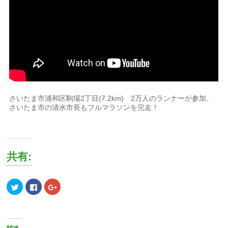
さいたま市浦和区駒場2丁目(7.2km) 2万人のランナーが参加、
さいたま市の清水市長もフルマラソンを完走！
共有:
ク
Facebook
ク
リ
で
リ
ッ
共
ッ
ク
有
ク
し
す
し
て
る
て
Twitter
に
Google+
で
は
で