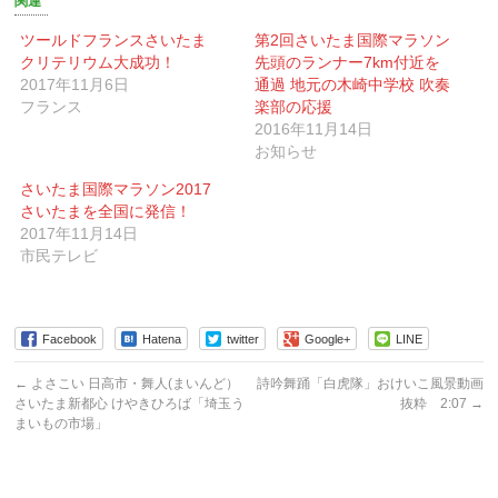
関連
共
ク
共
有
リ
有
(新
ッ
(新
ツールドフランスさいたま
第2回さいたま国際マラソン
し
ク
し
クリテリウム大成功！
先頭のランナー7km付近を
い
し
い
ウ
て
ウ
2017年11月6日
通過 地元の木崎中学校 吹奏
ィ
く
ィ
ン
だ
ン
フランス
楽部の応援
ド
さ
ド
2016年11月14日
ウ
い
ウ
で
(新
で
お知らせ
開
し
開
き
い
き
ま
ウ
ま
さいたま国際マラソン2017
す)
ィ
す)
さいたまを全国に発信！
ン
ド
2017年11月14日
ウ
で
市民テレビ
開
き
ま
す)
Facebook
Hatena
twitter
Google+
LINE
←
よさこい 日高市・舞人(まいんど）
詩吟舞踊「白虎隊」おけいこ風景動画
さいたま新都心 けやきひろば「埼玉う
抜粋 2:07
→
まいもの市場」