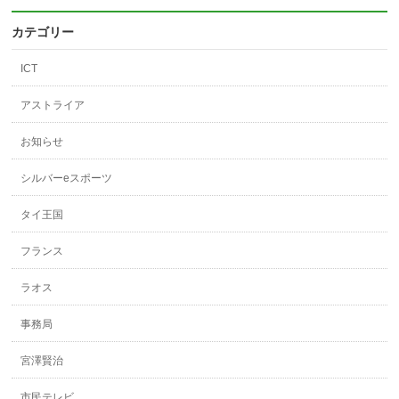
カテゴリー
ICT
アストライア
お知らせ
シルバーeスポーツ
タイ王国
フランス
ラオス
事務局
宮澤賢治
市民テレビ