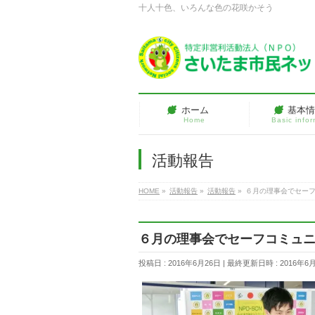
十人十色、いろんな色の花咲かそう
ホーム
基本
Home
Basic info
活動報告
HOME
»
活動報告
»
活動報告
»
６月の理事会でセー
６月の理事会でセーフコミュ
投稿日 : 2016年6月26日
最終更新日時 : 2016年6