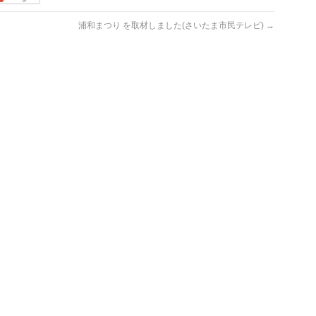
浦和まつり を取材しました(さいたま市民テレビ)
→