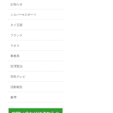
お知らせ
シルバーeスポーツ
タイ王国
フランス
ラオス
事務局
宮澤賢治
市民テレビ
活動報告
臺灣