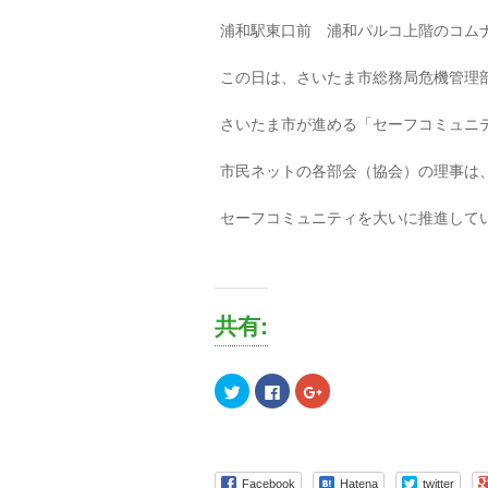
浦和駅東口前 浦和パルコ上階のコム
この日は、さいたま市総務局危機管理
さいたま市が進める「セーフコミュニ
市民ネットの各部会（協会）の理事は
セーフコミュニティを大いに推進して
共有:
ク
Facebook
ク
リ
で
リ
ッ
共
ッ
ク
有
ク
し
す
し
て
る
て
Twitter
に
Google+
で
は
で
Facebook
Hatena
twitter